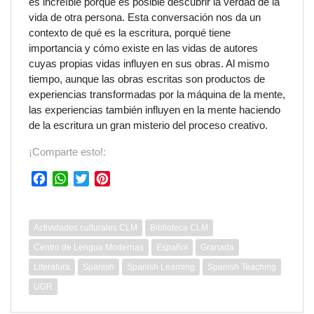
es increíble porque es posible descubrir la verdad de la
vida de otra persona. Esta conversación nos da un
contexto de qué es la escritura, porqué tiene
importancia y cómo existe en las vidas de autores
cuyas propias vidas influyen en sus obras. Al mismo
tiempo, aunque las obras escritas son productos de
experiencias transformadas por la máquina de la mente,
las experiencias también influyen en la mente haciendo
de la escritura un gran misterio del proceso creativo.
¡Comparte esto!:
F
W
T
P
a
h
w
i
c
a
i
n
e
t
t
t
Actividades culturales CLM
Biblioteca CLM
b
s
t
e
Centro de Lengua Modernas
Español
Granada
o
A
e
r
Literatura
Spanish
Spanish Learning
Spanish Teaching
o
p
r
e
k
p
s
UGR
t