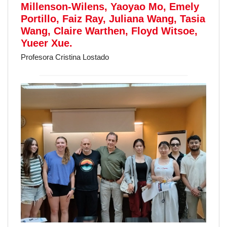
Millenson-Wilens, Yaoyao Mo, Emely
Portillo, Faiz Ray, Juliana Wang, Tasia
Wang, Claire Warthen, Floyd Witsoe,
Yueer Xue.
Profesora Cristina Lostado