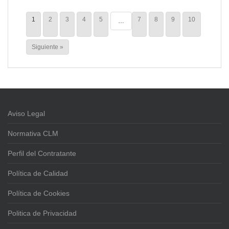
1
2
3
4
5
7
8
9
10
…
Siguiente »
Aviso Legal
Normativa CLM
Perfil del Contratante
Política de Calidad
Política de Cookies
Politica de Privacidad