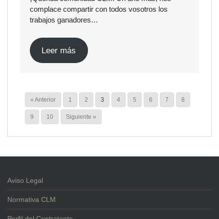
complace compartir con todos vosotros los
trabajos ganadores…
Leer más
« Anterior
1
2
3
4
5
6
7
8
9
10
Siguiente »
Aviso Legal
Normativa CLM
Perfil del Contratante