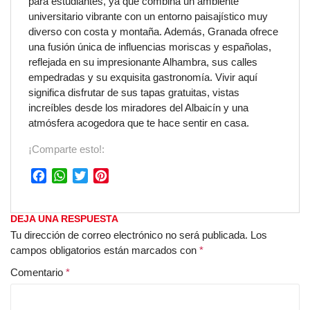
para estudiantes, ya que combina un ambiente
universitario vibrante con un entorno paisajístico muy
diverso con costa y montaña. Además, Granada ofrece
una fusión única de influencias moriscas y españolas,
reflejada en su impresionante Alhambra, sus calles
empedradas y su exquisita gastronomía. Vivir aquí
significa disfrutar de sus tapas gratuitas, vistas
increíbles desde los miradores del Albaicín y una
atmósfera acogedora que te hace sentir en casa.
¡Comparte esto!:
F
W
T
P
a
h
w
i
c
a
i
n
DEJA UNA RESPUESTA
e
t
t
t
Tu dirección de correo electrónico no será publicada.
Los
b
s
t
e
campos obligatorios están marcados con
*
o
A
e
r
o
p
r
e
Comentario
*
k
p
s
t