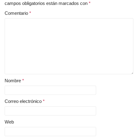
campos obligatorios están marcados con
*
o
A
e
r
o
p
r
e
Comentario
*
k
p
s
t
Nombre
*
Correo electrónico
*
Web