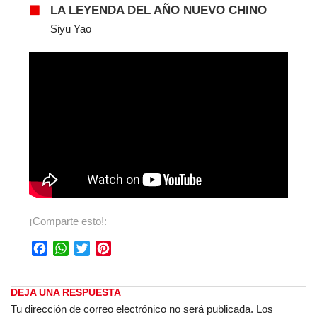
LA LEYENDA DEL AÑO NUEVO CHINO
Siyu Yao
¡Comparte esto!:
F
W
T
P
a
h
w
i
c
a
i
n
DEJA UNA RESPUESTA
e
t
t
t
Tu dirección de correo electrónico no será publicada.
Los
b
s
t
e