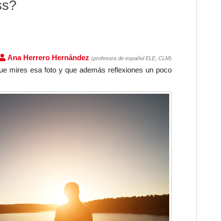
ss?
Ana Herrero Hernández
(
profesora de español ELE, CLM
)
a que mires esa foto y que además reflexiones un poco