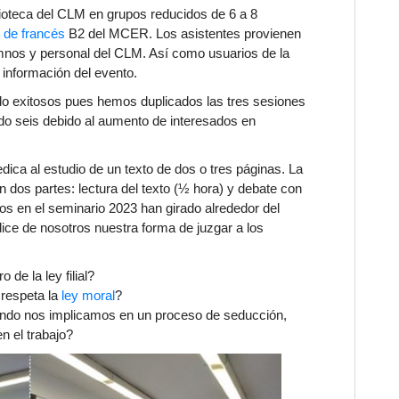
lioteca del CLM en grupos reducidos de 6 a 8
l de francés
B2 del MCER
. Los asistentes provienen
mnos y personal del CLM. Así como usuarios de la
a información del evento.
do exitosos pues hemos duplicados las tres sesiones
ido seis debido al aumento de interesados en
dica al estudio de un texto de dos o tres páginas. La
n dos partes: lectura del texto (½ hora) y debate con
dos en el seminario 2023 han girado alrededor del
dice de nosotros nuestra forma de juzgar a los
de la ley filial?
respeta la
ley moral
?
ndo nos implicamos en un
proceso de seducción
,
n el trabajo?