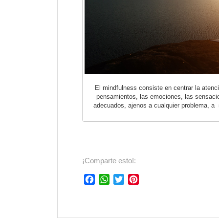
El mindfulness consiste en centrar la aten
pensamientos, las emociones, las sensacio
adecuados, ajenos a cualquier problema, a 
¡Comparte esto!:
F
W
T
P
a
h
w
i
c
a
i
n
e
t
t
t