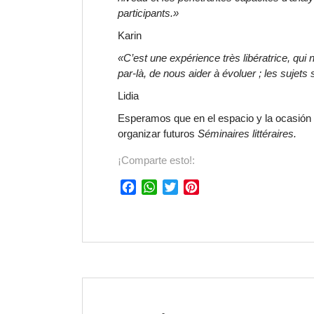
participants.»
Karin
«C’est une expérience très libératrice, qui 
par-là, de nous aider à évoluer ; les sujets 
Lidia
Esperamos que en el espacio y la ocasión 
organizar futuros
Séminaires littéraires.
¡Comparte esto!:
F
W
T
P
a
h
w
i
c
a
i
n
e
t
t
t
b
s
t
e
o
A
e
r
o
p
r
e
k
p
s
t