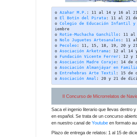
o 
Azahar M.P.
: 11 al 14 y 16 al 21
o 
El Botín del Pirata
: 11 al 21 de
o 
Colegio de Educación Infantil y
iembre

o 
Rotie-Muchacha Ganchillo
: 11 al
o 
Nolo Juguetes Artesanales
: 11 a
o 
Pecoleo
: 11, 15, 18, 19, 20 y 21
o 
Asociación Arketrama
: 12 al 14 y
o 
Fundación Vicente Ferrer
: 12 y 1
o 
Asociación Madre Coraj
e
: 14 de d
o 
Asociación Almanjáyar en Famili
o 
Entrehebras Arte Textil
: 15 de d
o 
Asociación Amal
: 20 y 21 de dic
II Concurso de Microrrelatos de Nav
Saca el ingenio literario que llevas dentro 
en español. Se trata de un concurso abierto
en nuestro canal de
Youtube
en formato aud
Plazo de entrega de relatos: 1 al 15 de di