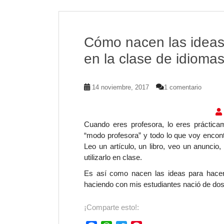
o
A
e
r
o
p
r
e
k
p
s
t
Cómo nacen las ideas
en la clase de idioma
14 noviembre, 2017
1 comentario
Cuando eres
profesora,
lo eres práctica
“modo profesora” y todo lo que voy enco
Leo un artículo, un libro, veo un anuncio
utilizarlo en clase.
Es así como nacen las ideas para hacer 
haciendo con mis estudiantes nació de dos
¡Comparte esto!: