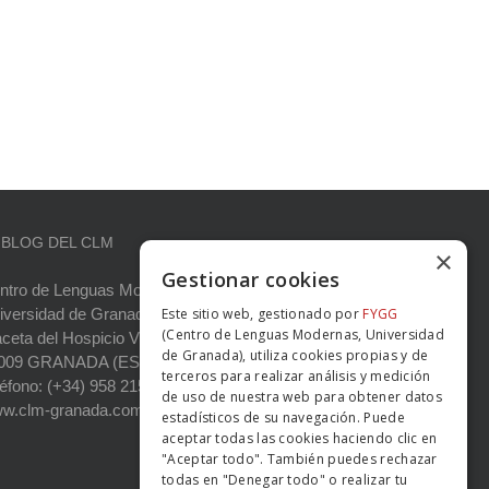
 BLOG DEL CLM
×
Gestionar cookies
ntro de Lenguas Modernas
iversidad de Granada
Este sitio web, gestionado por
FYGG
(Centro de Lenguas Modernas, Universidad
aceta del Hospicio Viejo s/n
de Granada), utiliza cookies propias y de
009 GRANADA (ESPAÑA)
terceros para realizar análisis y medición
léfono: (+34) 958 215 660
de uso de nuestra web para obtener datos
w.clm-granada.com
estadísticos de su navegación. Puede
aceptar todas las cookies haciendo clic en
"Aceptar todo". También puedes rechazar
todas en "Denegar todo" o realizar tu