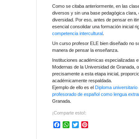
Como se citaba anteriormente, en las clas
diversos y sin una base pedagógica clara, 
diversidad. Por eso, antes de pensar en iti
esencial consolidar una formación inicial r
competencia intercultural
.
Un
curso profesor ELE
bien diseñado no so
manera de pensar la enseñanza.
Instituciones académicas especializadas 
Modernas de la Universidad de Granada, o
precisamente a esta etapa inicial, propor
académicamente respaldada.
Ejemplo de ello es el
Diploma universitario 
profesorado de español como lengua extra
Granada.
¡Comparte esto!:
F
W
T
P
a
h
w
i
c
a
i
n