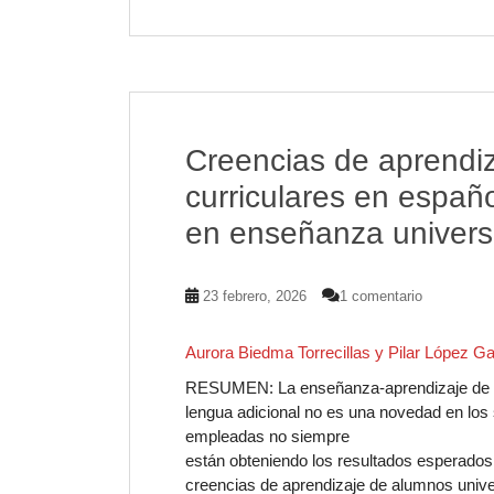
e
t
t
t
b
s
t
e
o
A
e
r
o
p
r
e
k
p
s
t
Creencias de aprendi
curriculares en españ
en enseñanza universi
23 febrero, 2026
1 comentario
Aurora Biedma Torrecillas y Pilar López Ga
RESUMEN: La enseñanza-aprendizaje de co
lengua adicional no es una novedad en los
empleadas no siempre
están obteniendo los resultados esperados. 
creencias de aprendizaje de alumnos unive