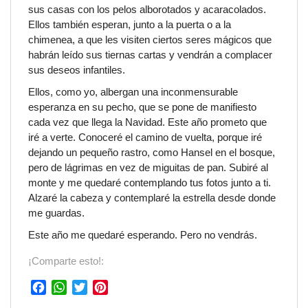
sus casas con los pelos alborotados y acaracolados.
Ellos también esperan, junto a la puerta o a la
chimenea, a que les visiten ciertos seres mágicos que
habrán leído sus tiernas cartas y vendrán a complacer
sus deseos infantiles.
Ellos, como yo, albergan una inconmensurable
esperanza en su pecho, que se pone de manifiesto
cada vez que llega la Navidad. Este año prometo que
iré a verte. Conoceré el camino de vuelta, porque iré
dejando un pequeño rastro, como Hansel en el bosque,
pero de lágrimas en vez de miguitas de pan. Subiré al
monte y me quedaré contemplando tus fotos junto a ti.
Alzaré la cabeza y contemplaré la estrella desde donde
me guardas.
Este año me quedaré esperando. Pero no vendrás.
¡Comparte esto!:
F
W
T
P
a
h
w
i