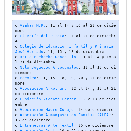
o 
Azahar M.P.
: 11 al 14 y 16 al 21 de dicie
mbre

o 
El Botín del Pirata
: 11 al 21 de diciembr
e

o 
Colegio de Educación Infantil y Primaria 
José Hurtado
: 11, 15 y 18 de diciembre

o 
Rotie-Muchacha Ganchillo
: 11 al 14 y 18 a
l 21 de diciembre

o 
Nolo Juguetes Artesanales
: 11 al 19 de di
ciembre

o 
Pecoleo
: 11, 15, 18, 19, 20 y 21 de dicie
mbre

o 
Asociación Arketrama
: 12 al 14 y 19 al 21 
de diciembre

o 
Fundación Vicente Ferrer
: 12 y 13 de dici
embre

o 
Asociación Madre Coraj
e
: 14 de diciembre

o 
Asociación Almanjáyar en Familia (ALFA)
: 
15 de diciembre

o 
Entrehebras Arte Textil
: 15 de diciembre

o 
Asociación Amal
: 20 y 21 de diciembre