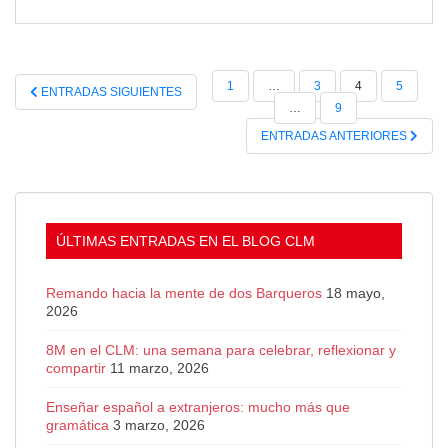
c
a
i
n
e
t
t
t
b
s
t
e
o
A
e
r
PAGINACIÓN
1
…
3
4
5
ENTRADAS SIGUIENTES
o
p
r
e
DE
…
9
k
p
s
ENTRADAS
ENTRADAS ANTERIORES
t
ÚLTIMAS ENTRADAS EN EL BLOG CLM
Remando hacia la mente de dos Barqueros
18 mayo,
2026
8M en el CLM: una semana para celebrar, reflexionar y
compartir
11 marzo, 2026
Enseñar español a extranjeros: mucho más que
gramática
3 marzo, 2026