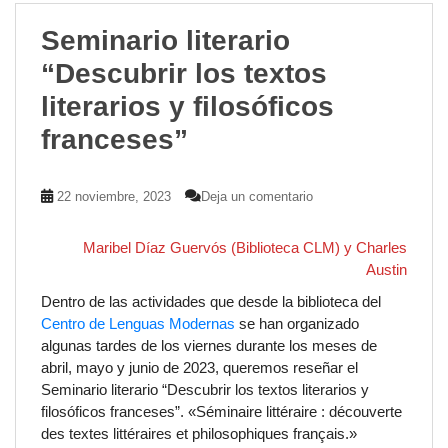
o
A
e
r
o
p
r
e
Seminario literario
k
p
s
“Descubrir los textos
t
literarios y filosóficos
franceses”
22 noviembre, 2023
Deja un comentario
Maribel Díaz Guervós (Biblioteca CLM) y Charles
Austin
Dentro de las actividades que desde la biblioteca del
Centro de Lenguas Modernas
se han organizado
algunas tardes de los viernes durante los meses de
abril, mayo y junio de 2023, queremos reseñar el
Seminario literario “Descubrir los
textos literarios y
filosóficos franceses
”. «Séminaire littéraire : découverte
des
textes littéraires et philosophiques français.
»