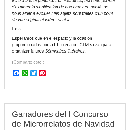
«C’est une expérience très libératrice, qui nous permet
d’explorer la signification de nos actes et, par-là, de
nous aider à évoluer ; les sujets sont traités d’un point
de vue original et intéressant.»
Lidia
Esperamos que en el espacio y la ocasión
proporcionados por la biblioteca del CLM sirvan para
organizar futuros
Séminaires littéraires.
¡Comparte esto!:
F
W
T
P
a
h
w
i
c
a
i
n
e
t
t
t
b
s
t
e
o
A
e
r
o
p
r
e
Ganadores del I Concurso
k
p
s
de Microrrelatos de Navidad
t